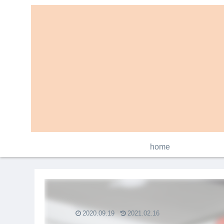
home
2020.09.19
2021.02.16