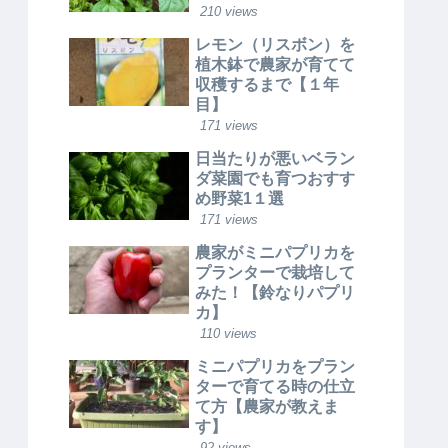
210 views
レモン（リスボン）を
植木鉢で農家が育てて
収穫するまで【１年
目】
171 views
日当たりが悪いベラン
ダ菜園でも育つおすす
め野菜1１選
171 views
農家がミニパプリカを
プランターで栽培して
みた！【鈴なりパプリ
カ】
110 views
ミニパプリカをプラン
ターで育てる時の仕立
て方【農家が教えま
す】
92 views