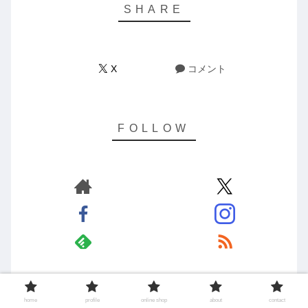
X
コメント
Yugo Suzuki
home
profile
online shop
about
contact