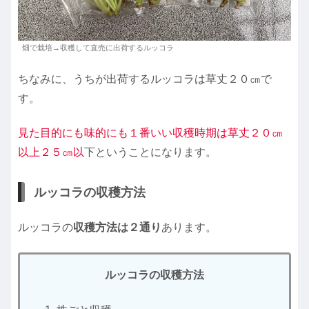
畑で栽培→収穫して直売に出荷するルッコラ
ちなみに、うちが出荷するルッコラは草丈２０㎝で
す。
見た目的にも味的にも１番いい収穫時期は草丈２０㎝
以上２５㎝以
下ということになります。
ルッコラの収穫方法
ルッコラの
収穫方法は２通り
あります。
ルッコラの収穫方法