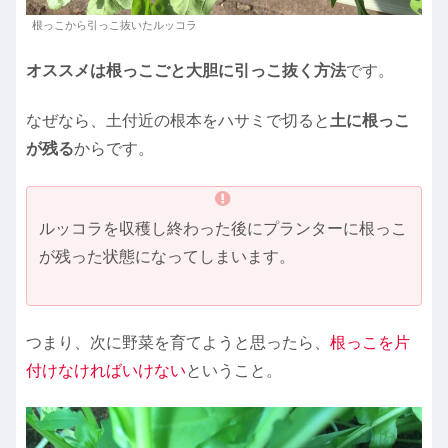
根っこから引っこ抜いたルッコラ
オススメは根っこごと大胆に引っこ抜く方法
です。
なぜなら、土付近の根本をハサミで切ると
土に根っこ
が残る
からです。
ルッコラを収穫し終わった後にプランターに根っこ
が残った状態になってしまいます。
つまり、次に野菜を育てようと思ったら、
根っこを片
付けなければいけない
ということ。