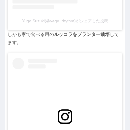
Yugo Suzuki(@vege_rhythm)がシェアした投稿
しかも家で食べる用の
ルッコラをプランター栽培
して
ます。