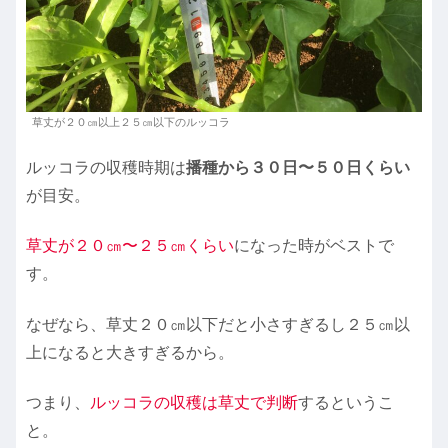
草丈が２０㎝以上２５㎝以下のルッコラ
ルッコラの収穫時期は
播種から３０日〜５０日くらい
が目安。
草丈が２０㎝〜２５㎝くらい
になった時がベストで
す。
なぜなら、草丈２０㎝以下だと小さすぎるし２５㎝以
上になると大きすぎるから。
つまり、
ルッコラの収穫は草丈で判断
するというこ
と。