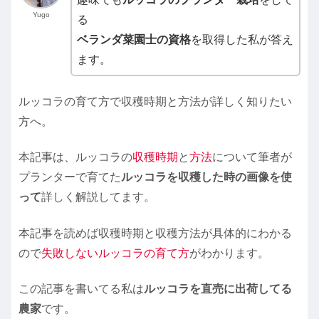
Yugo
る
ベランダ菜園士の資格
を取得した私が答え
ます。
ルッコラの育て方で収穫時期と方法が詳しく知りたい
方へ。
本記事は、ルッコラの
収穫時期
と
方法
について筆者が
プランターで育てた
ルッコラを収穫した時の画像を使
って
詳しく解説してます。
本記事を読めば収穫時期と収穫方法が具体的にわかる
ので
失敗しないルッコラの育て方
がわかります。
この記事を書いてる私は
ルッコラを直売に出荷してる
農家
です。