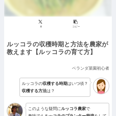
X
コピー
ルッコラの収穫時期と方法を農家が
教えます【ルッコラの育て方】
ベランダ菜園初心者
ルッコラの
収穫する時期
はいつ頃？
収穫する方法
は？
このような疑問に
ルッコラ農家
で
趣味でも
ルッコラのプランター栽培
をして