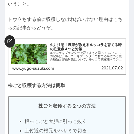
いうこと。
トウ立ちする前に収穫しなければいけない理由はこち
らの記事からどうぞ。
虫に注意！農家が教えるルッコラを育てる時
の注意点４つと対策
ルッコラをプランターで育てようと思ってる方へ。 こ
の記事は、ルッコラをプランターで育てる時につく虫
の種類と害虫対策について、ルッコラ農家兼ベランダ
菜園士の筆者がベランダ菜園初心者の方にもわかりや
すいように解説してます。 この記事を読めば失敗しな
2021.07.02
www.yugo-suzuki.com
いルッコラ栽培ができます。
株ごと収穫する方法は簡単
株ごと収穫する２つの方法
根っこごと大胆に引っこ抜く
土付近の根元をハサミで切る