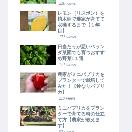
210 views
レモン（リスボン）を
植木鉢で農家が育てて
収穫するまで【１年
目】
171 views
日当たりが悪いベラン
ダ菜園でも育つおすす
め野菜1１選
171 views
農家がミニパプリカを
プランターで栽培して
みた！【鈴なりパプリ
カ】
110 views
ミニパプリカをプラン
ターで育てる時の仕立
て方【農家が教えま
す】
92 views