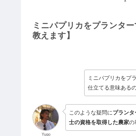
X
ミニパプリカをプランター
教えます】
ミニパプリカをプ
仕立てる意味ある
このような疑問に
プランタ
士の資格を取得した農家
の
Yugo