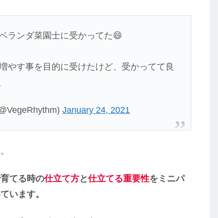
ベランダ菜園士に受かってた😄
増やす事を目的に受けたけど、受かってて良
7
VegeRhythm)
January 24, 2021
へ。
で育てる時の
仕立て方
と
仕立てる重要性
をミニパ
いています。