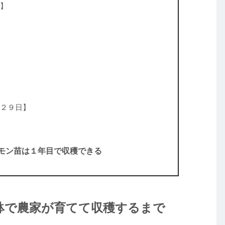
】
２９日】
モン苗は１年目で収穫できる
鉢で農家が育てて収穫するまで