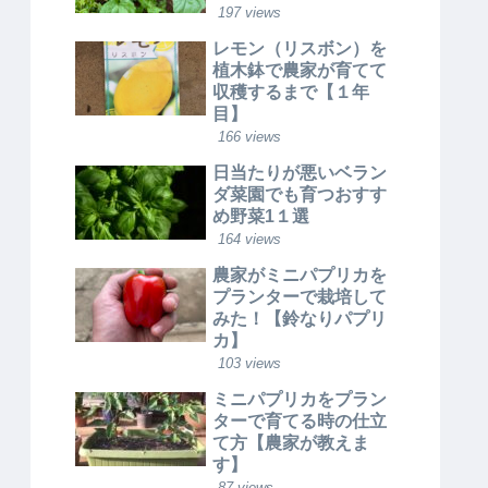
197 views
レモン（リスボン）を
植木鉢で農家が育てて
収穫するまで【１年
目】
166 views
日当たりが悪いベラン
ダ菜園でも育つおすす
め野菜1１選
164 views
農家がミニパプリカを
プランターで栽培して
みた！【鈴なりパプリ
カ】
103 views
ミニパプリカをプラン
ターで育てる時の仕立
て方【農家が教えま
す】
87 views