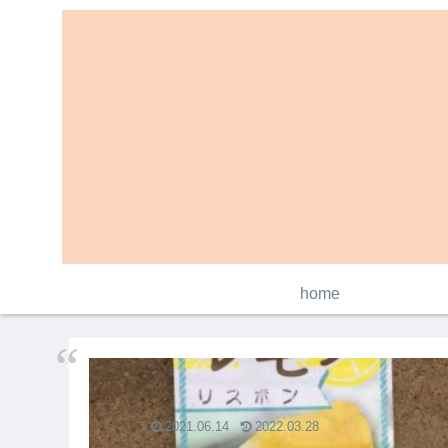
home
2021.06.14
2022.03.28