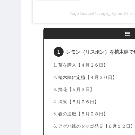
Yugo Suzuki(@vege_rhythm
レモン（リスボン）を植木鉢で
苗を購入【４月２６日】
植木鉢に定植【４月３０日】
摘花【５月３日】
摘果【５月２６日】
春の追肥【５月２８日】
アゲハ蝶のタマゴ発見【６月１２日】