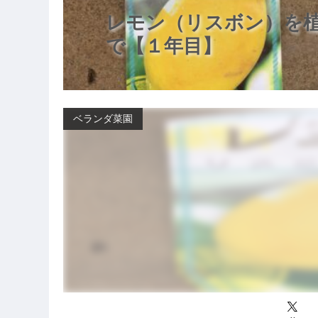
レモン（リスボン）を
で【１年目】
ベランダ菜園