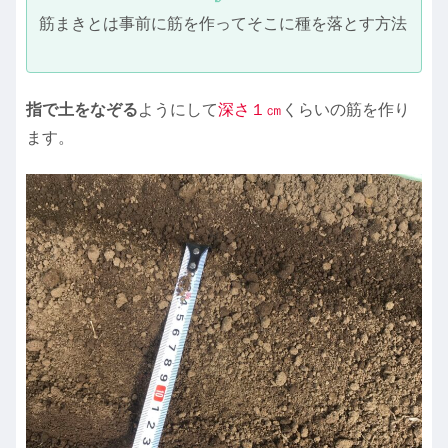
筋まきとは事前に筋を作ってそこに種を落とす方法
指で土をなぞる
ようにして
深さ１㎝
くらいの筋を作り
ます。