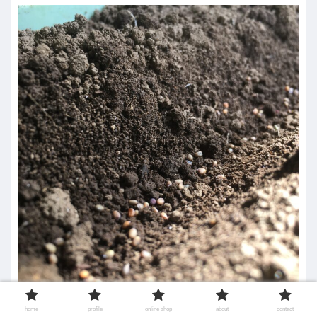
さっき作った筋に種まきをします。
home
profile
online shop
about
contact