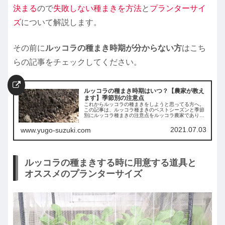
決まる
ので
失敗しない種まきを方法
と
プランターサイ
ズ
について解説します。
その前に
ルッコラの種まき時期が分からない方
はこち
らの記事をチェックしてください。
ルッコラの種まき時期はいつ？【農家が教え
ます】季節別の注意点
これからルッコラの種まきをしようと思ってる方へ。
この記事は、ルッコラ種まきのベストシーズンと季節
別にルッコラ種まきの注意点をルッコラ農家でありプ
ランター栽培が趣味の筆者（ベランダ菜園士）が紹介
してます。 この記事を読めば、ルッコラの種まきは失
2021.07.03
www.yugo-suzuki.com
敗しないでしょう。
ルッコラの種まきする時に用意する道具と
オススメのプランターサイズ