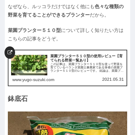
なぜなら、ルッコラだけではなく他にも
色々な種類の
野菜を育てることができるプランター
だから。
菜園プランター５１０型
について詳しく知りたい方は
こちらの記事をどうぞ。
菜園プランター５１０型の使用レビュー【育
てられる野菜一覧あり】
この記事は、菜園プランター５１０型を使って野菜を
育てているベランダ菜園士兼農家である筆者の菜園プ
ランター５１０型のレビューです。 結論は、菜園プラ
ンター５１０型は野菜を育てるのに特化したプランタ
ーです。 記事後半では、菜園プランター５１０型で育
2021.05.31
www.yugo-suzuki.com
てられる野菜一覧もあります。
鉢底石