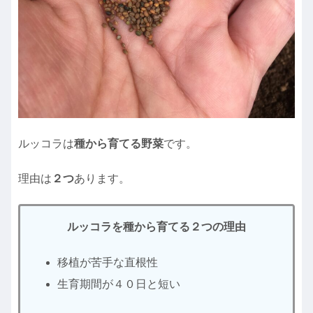
ルッコラは
種から育てる野菜
です。
理由は
２つ
あります。
ルッコラを種から育てる２つの理由
移植が苦手な直根性
生育期間が４０日と短い