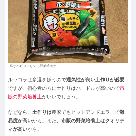
私がヘビロテしてる野菜培養土
ルッコラは多湿を嫌うので
通気性が良い土作りが必要
ですが、初心者の方に土作りはハードルが高いので
市
販の野菜培養土
がいいでしょう。
なぜなら、
土作りは
農家でもヒットアンドエラーで
難
易度が高い
から。また、
市販の野菜培養土はクオリテ
ィが高い
から。