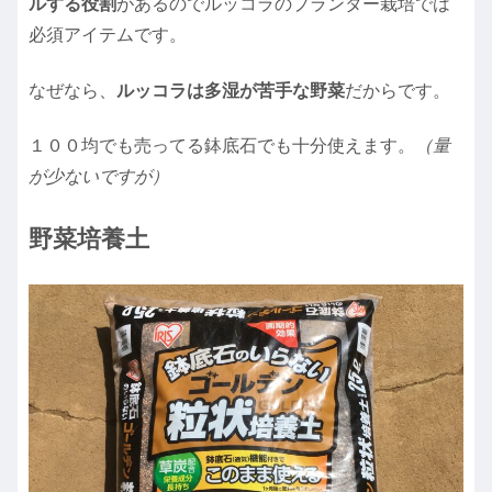
ルする役割
があるのでルッコラのプランター栽培では
必須アイテムです。
なぜなら、
ルッコラは多湿が苦手な野菜
だからです。
１００均でも売ってる鉢底石でも十分使えます。
（量
が少ないですが）
野菜培養土