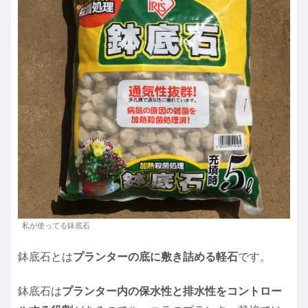
私が使ってる鉢底石
鉢底石とは
プランターの底に敷き詰める軽石
です。
鉢底石は
プランター内の保水性と排水性をコントロー