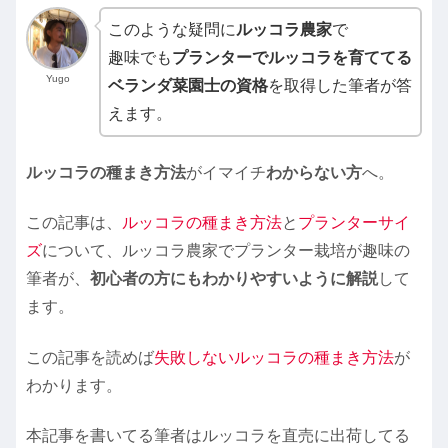
このような疑問に
ルッコラ農家
で
趣味でも
プランターでルッコラを育ててる
Yugo
ベランダ菜園士の資格
を取得した筆者が答
えます。
ルッコラの種まき方法
がイマイチ
わからない方
へ。
この記事は、
ルッコラの種まき方法
と
プランターサイ
ズ
について、ルッコラ農家でプランター栽培が趣味の
筆者が、
初心者の方にもわかりやすいように解説
して
ます。
この記事を読めば
失敗しないルッコラの種まき方法
が
わかります。
本記事を書いてる筆者はルッコラを直売に出荷してる