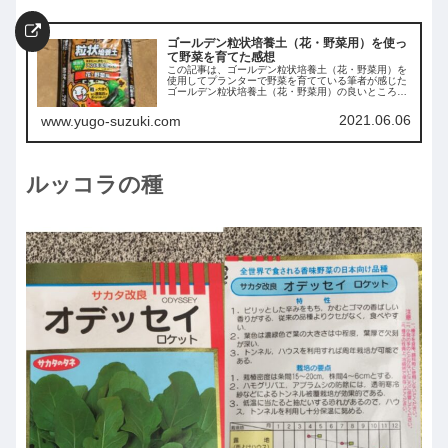
ゴールデン粒状培養土（花・野菜用）を使っ
て野菜を育てた感想
この記事は、ゴールデン粒状培養土（花・野菜用）を
使用してプランターで野菜を育てている筆者が感じた
ゴールデン粒状培養土（花・野菜用）の良いところと
悪いところを書いています。ゴールデン粒状培養土
（花・野菜用）を購入するか検討している方は参考に
2021.06.06
www.yugo-suzuki.com
してください。
ルッコラの種