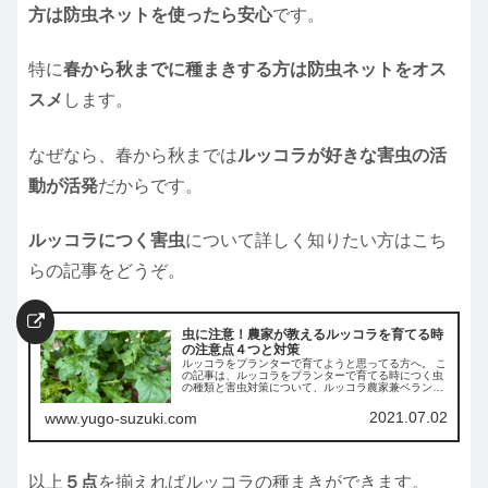
方は防虫ネットを使ったら安心
です。
特に
春から秋までに種まきする方は防虫ネットをオス
スメ
します。
なぜなら、春から秋までは
ルッコラが好きな害虫の活
動が活発
だからです。
ルッコラにつく害虫
について詳しく知りたい方はこち
らの記事をどうぞ。
虫に注意！農家が教えるルッコラを育てる時
の注意点４つと対策
ルッコラをプランターで育てようと思ってる方へ。 こ
の記事は、ルッコラをプランターで育てる時につく虫
の種類と害虫対策について、ルッコラ農家兼ベランダ
菜園士の筆者がベランダ菜園初心者の方にもわかりや
すいように解説してます。 この記事を読めば失敗しな
2021.07.02
www.yugo-suzuki.com
いルッコラ栽培ができます。
以上
５点
を揃えればルッコラの種まきができます。