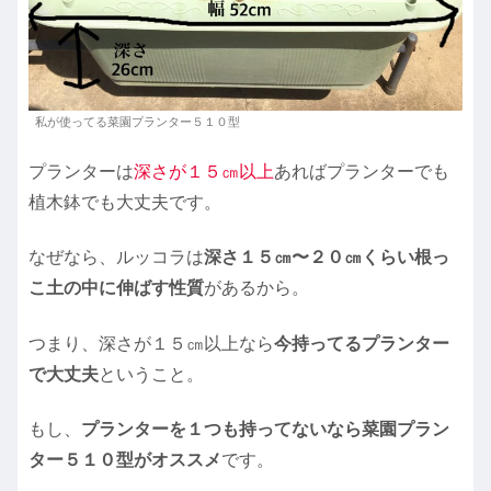
私が使ってる菜園プランター５１０型
プランターは
深さが１５㎝以上
あればプランターでも
植木鉢でも大丈夫です。
なぜなら、ルッコラは
深さ１５㎝〜２０㎝くらい根っ
こ土の中に伸ばす性質
があるから。
つまり、深さが１５㎝以上なら
今持ってるプランター
で大丈夫
ということ。
もし、
プランターを１つも持ってないなら菜園プラン
ター５１０型がオススメ
です。