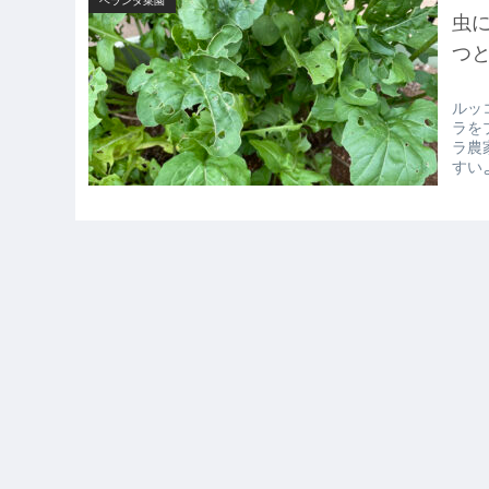
ベランダ菜園
虫
つ
ルッ
ラを
ラ農
すい
でき