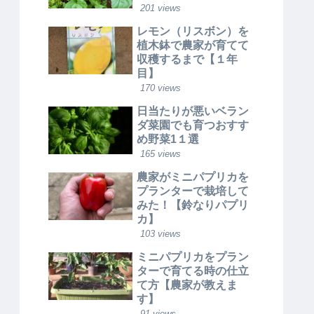
201 views
レモン（リスボン）を
植木鉢で農家が育てて
収穫するまで【１年
目】
170 views
日当たりが悪いベラン
ダ菜園でも育つおすす
め野菜1１選
165 views
農家がミニパプリカを
プランターで栽培して
みた！【鈴なりパプリ
カ】
103 views
ミニパプリカをプラン
ターで育てる時の仕立
て方【農家が教えま
す】
91 views