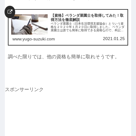
【資格】ベランダ菜園士を取得してみた！取
得方法を徹底解説
ベランダ菜園士（日本生活環境支援協会）とういう資
格を２０２０年１月２０日に取得しました。 ベランダ
菜園士は誰でも簡単に取得できる資格なので、本記事
では申し込みから取得までの手順を徹底的に解説しま
す。 また、取得するまでにかかる費用と注意点も網
2021.01.25
www.yugo-suzuki.com
羅。
調べた限りでは、他の資格も簡単に取れそうです。
スポンサーリンク