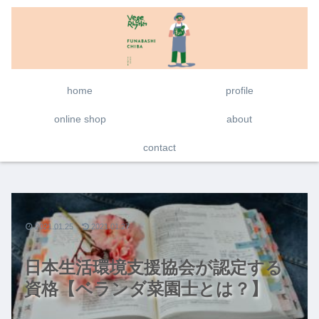
home
profile
online shop
about
contact
2021.01.25
2021.01.27
日本生活環境支援協会が認定する
資格【ベランダ菜園士とは？】