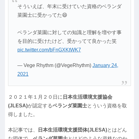
そういえば、年末に受けていた資格のベランダ
菜園士に受かってた😄
ベランダ菜園に対しての知識と理解を増やす事
を目的に受けたけど、受かってて良かった笑
pic.twitter.com/bFnGXKtWK7
— Vege Rhythm (@VegeRhythm)
January 24,
2021
２０２１年１月２０日に
日本生活環境支援協会
(JLESA)
が認定する
ベランダ菜園士
とういう資格を取
得しました。
本記事では、
日本生活環境支援団体(JLESA)
とはどん
な団体で、
ベランダ菜園士
とはどのような資格なのか