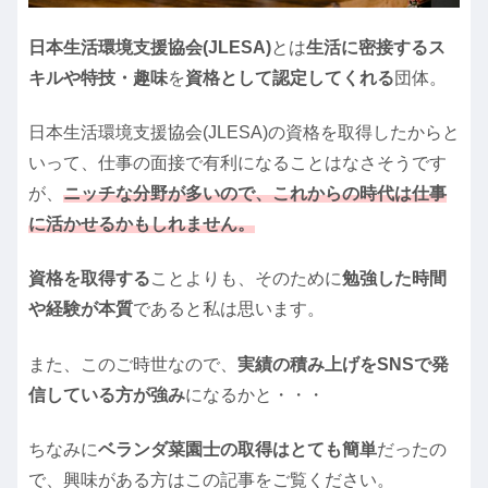
日本生活環境支援協会(JLESA)
とは
生活に密接するス
キルや特技・趣味
を
資格として認定してくれる
団体。
日本生活環境支援協会(JLESA)の資格を取得したからと
いって、仕事の面接で有利になることはなさそうです
が、
ニッチな分野が多いので、これからの時代は仕事
に活かせるかもしれません。
資格を取得する
ことよりも、そのために
勉強した時間
や経験が本質
であると私は思います。
また、このご時世なので、
実績の積み上げをSNSで発
信している方が強み
になるかと・・・
ちなみに
ベランダ菜園士の取得はとても簡単
だったの
で、興味がある方はこの記事をご覧ください。