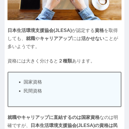
日本生活環境支援協会(JLESA)
が認定する
資格
を取得
しても、
就職
や
キャリアアップ
には
活かせない
ことが
多いようです。
資格には大きく分けると
２種類
あります。
国家資格
民間資格
就職やキャリアップに直結するのは国家資格
なのは明
確ですが、
日本生活環境支援協会(JLESA)の資格は民