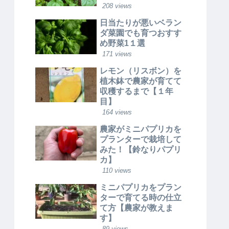
208 views
日当たりが悪いベラン
ダ菜園でも育つおすす
め野菜1１選
171 views
レモン（リスボン）を
植木鉢で農家が育てて
収穫するまで【１年
目】
164 views
農家がミニパプリカを
プランターで栽培して
みた！【鈴なりパプリ
カ】
110 views
ミニパプリカをプラン
ターで育てる時の仕立
て方【農家が教えま
す】
89 views