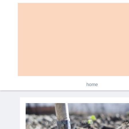
home
2020.09.30
2020.11.18