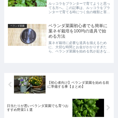
ルッコラをプランターで育てようと思っ
てる方へ。この記事は、ルッコラをプラ
ンターで育てる時につく虫の種類と害虫
対策について、ルッコラ農家兼ベランダ
菜園士の筆者がベランダ菜園初心者の方
にもわかりやすいように解説してます。
ベランダ菜園初心者でも簡単に
ベランダ菜園
この記事を読めば失敗しないルッコラ栽
葉ネギ栽培を100均の道具で始
培ができます。
める方法
葉ネギ栽培に必要な道具を揃えるため
に、大切な時間とお金がかかりすぎた
ら、ベランダ菜園を始める気が起きない
ですよね。この記事では、ベランダ菜園
初心者でも葉ネギ栽培に必要な道具を手
軽に１００均で揃える方法とおすすめの
道具を紹介しています。この記事を読め
ば明日から葉ネギ栽培スタートできま
す！
【初心者向け】ベランダ菜園を始める前
に準備する事【まとめ】
日当たりが悪いベランダ菜園でも育つお
すすめ野菜1１選