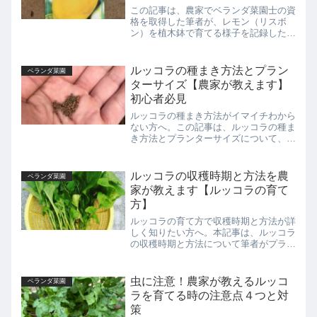
この記事は、農家でベランダ菜園士の資
格を取得した筆者が、レモン（リスボ
ン）を植木鉢で育てる様子を記録した記
事です。ホームセンターで買ったレモン
の苗から１年目でレモンを収穫する栽培
記録なので、これからレモンを植木鉢で
ルッコラの種まき方法とプラン
ベランダ菜園
育てようと思っている方や育てている方
ターサイズ【農家が教えます】
は参考にしてください。
初心者必見
ルッコラの種まき方法がイマイチわから
ない方へ。この記事は、ルッコラの種ま
き方法とプランターサイズについて、ル
ッコラ農家でプランター栽培が趣味の筆
者が、初心者の方にもわかりやすいよう
に解説してます。この記事を読めば失敗
ルッコラの収穫時期と方法を農
ベランダ菜園
しないルッコラの種まき方法がわかりま
家が教えます【ルッコラの育て
す。
方】
ルッコラの育て方で収穫時期と方法が詳
しく知りたい方へ。本記事は、ルッコラ
の収穫時期と方法について筆者がプラン
ターで育てたルッコラを収穫した時の画
像を使って詳しく解説してます。本記事
を読めば収穫時期と収穫方法が具体的に
虫に注意！農家が教えるルッコ
ベランダ菜園
わかるので失敗しないルッコラの育て方
ラを育てる時の注意点４つと対
がわかります。
策