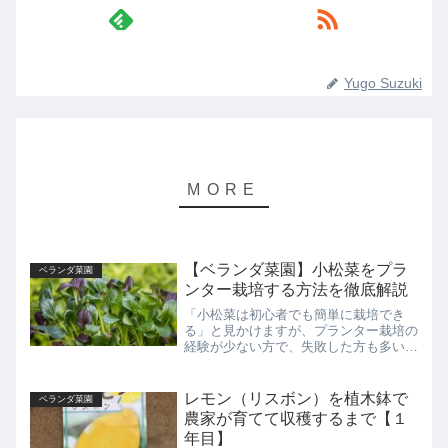
Yugo Suzuki
【ベランダ菜園】小松菜をプラ
ベランダ菜園
ンター栽培する方法を徹底解説
「小松菜は初心者でも簡単に栽培でき
る」と見かけますが、プランター栽培の
経験が少ない方で、失敗した方も多いの
ではないでしょうか？この記事では小松
菜のプランター栽培をこれから始める方
と、今まで小松菜の栽培に失敗した方向
レモン（リスボン）を植木鉢で
ベランダ菜園
けに、おすすめの栽培方法を徹底解説し
農家が育てて収穫するまで【１
ています。
年目】