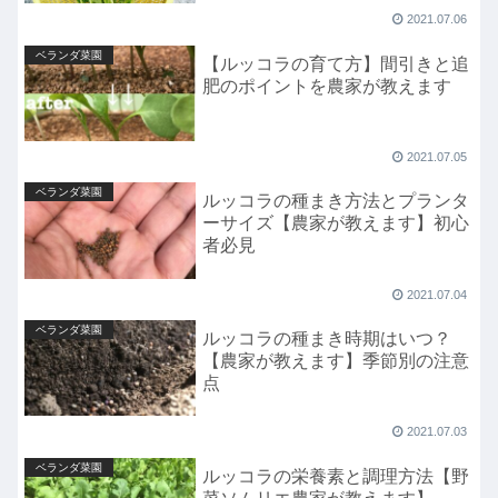
2021.07.06
ベランダ菜園
【ルッコラの育て方】間引きと追
肥のポイントを農家が教えます
2021.07.05
ベランダ菜園
ルッコラの種まき方法とプランタ
ーサイズ【農家が教えます】初心
者必見
2021.07.04
ベランダ菜園
ルッコラの種まき時期はいつ？
【農家が教えます】季節別の注意
点
2021.07.03
ベランダ菜園
ルッコラの栄養素と調理方法【野