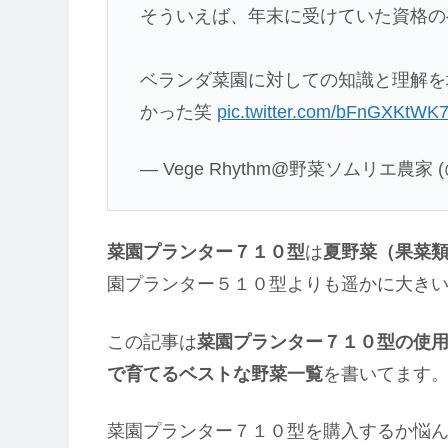
そういえば、年末に受けていた資格の
ベランダ菜園に対しての知識と理解を
かった笑
pic.twitter.com/bFnGXKtWK
— Vege Rhythm@野菜ソムリエ農家 (@
菜園プランター７１０型
は
夏野菜（果菜
園プランター５１０型よりも遥かに大き
この記事は
菜園プランター７１０型の使
で育てるベストな野菜一覧
を書いてます
菜園プランター７１０型を購入するか悩