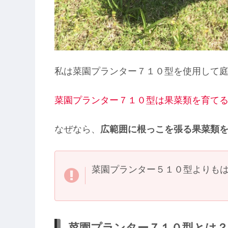
私は菜園プランター７１０型を使用して
菜園プランター７１０型は果菜類を育て
なぜなら、
広範囲に根っこを張る果菜類
菜園プランター５１０型よりも
菜園プランター７１０型とは？