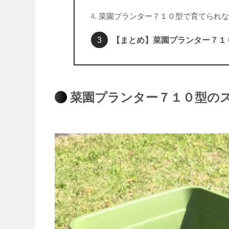
菜園プランター７１０型で育てられな
【まとめ】菜園プランター７１
菜園プランター７１０型の