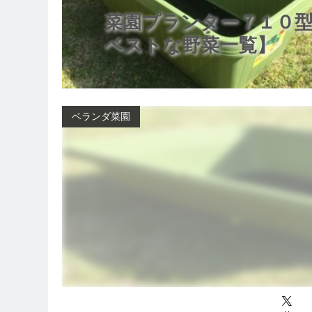
菜園プランター７１０型
ベストな野菜一覧】
ベランダ菜園