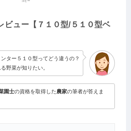
コピー
レビュー【７１０型/５１０型ベ
ランター５１０型ってどう違うの？
れる野菜が知りたい。
菜園士
の資格を取得した
農家
の筆者が答えま