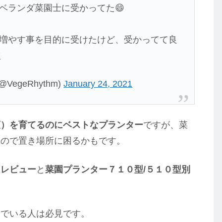
ベランダ菜園士に受かってた😄
増やす事を目的に受けたけど、受かってて良
7
VegeRhythm)
January 24, 2021
類）を育てるのにベストなプランター
ですが、菜
いので置き場所に困るかもです。
用レビュー
と
菜園プランター７１０型/５１０型別
。
んでいる人は必見です。