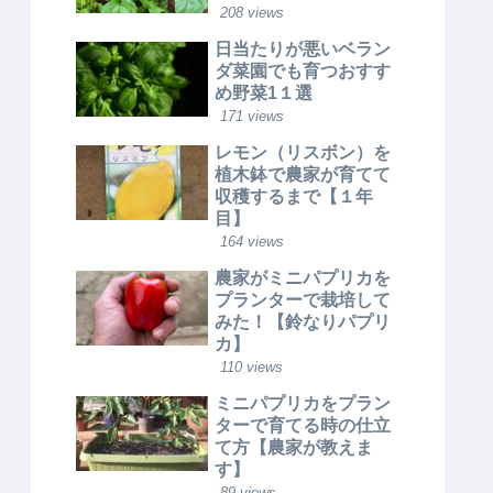
208 views
日当たりが悪いベラン
ダ菜園でも育つおすす
め野菜1１選
171 views
レモン（リスボン）を
植木鉢で農家が育てて
収穫するまで【１年
目】
164 views
農家がミニパプリカを
プランターで栽培して
みた！【鈴なりパプリ
カ】
110 views
ミニパプリカをプラン
ターで育てる時の仕立
て方【農家が教えま
す】
89 views