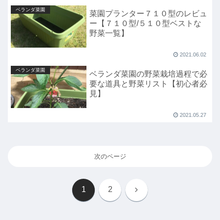
ベランダ菜園
菜園プランター７１０型のレビュ
ー【７１０型/５１０型ベストな
野菜一覧】
2021.06.02
ベランダ菜園
ベランダ菜園の野菜栽培過程で必
要な道具と野菜リスト【初心者必
見】
2021.05.27
次のページ
次
1
2
へ