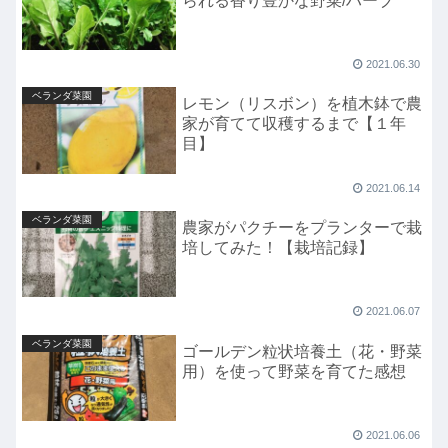
られる香り豊かな野菜/ハーブ
2021.06.30
ベランダ菜園
レモン（リスボン）を植木鉢で農
家が育てて収穫するまで【１年
目】
2021.06.14
ベランダ菜園
農家がパクチーをプランターで栽
培してみた！【栽培記録】
2021.06.07
ベランダ菜園
ゴールデン粒状培養土（花・野菜
用）を使って野菜を育てた感想
2021.06.06